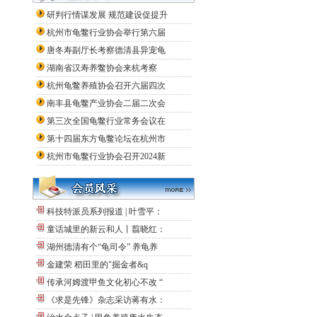
研判行情谋发展 规范建设促提升
杭州市龟鳖行业协会举行第六届
唐冬寿副厅长考察德清县异宠龟
湖南省汉寿养鳖协会来杭考察
杭州龟鳖养殖协会召开六届四次
南丰县龟鳖产业协会二届二次会
第三次全国龟鳖行业常务会议在
第十四届东方龟鳖论坛在杭州市
杭州市龟鳖行业协会召开2024新
科技特派员系列报道 | 叶雪平：
童话城里的新云和人丨翦晓红：
湖州德清有个“龟司令” 养龟养
金建荣 稻田里的"掘金者&q
传承河姆渡甲鱼文化初心不改 “
《求是先锋》杂志采访蒋有水：